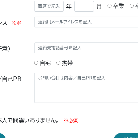
卒業
年
月
レス
※必
任意）
自宅
携帯
/自己PR
本人で間違いありません。
※必須