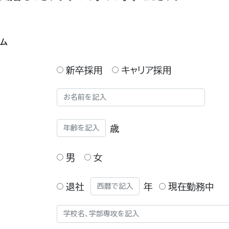
ム
新卒採用
キャリア採用
歳
男
女
退社
年
現在勤務中